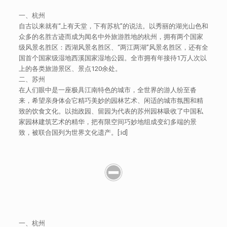
一、杭州
自古以来就有“上有天堂，下有苏杭”的说法。以秀丽的湖光山色和
众多的名胜古迹而成为闻名中外旅游胜地的杭州，拥有两个国家
级风景名胜区：西湖风景名胜区、“两江两湖”风景名胜区，还有全
国首个国家级湿地西溪国家湿地公园。全市拥有年接待1万人次以
上的各类旅游景区、景点120余处。
二、苏州
在人们眼中是一座极具江南特色的城市，全世界的游人纷至沓
来，希望亲身体会它精巧美妙的园林艺术、闲适的城市氛围和精
致的饮食文化。以拙政园、留园为代表的苏州园林吸收了中国私
家园林建筑艺术的精华，把有限空间巧妙地组成变幻多端的景
致，被联合国列为世界文化遗产。[:id]
一、杭州