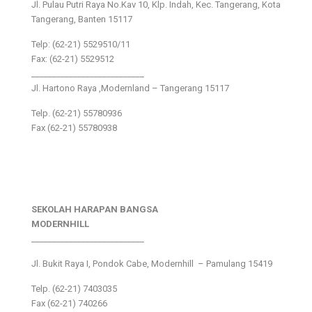
Jl. Pulau Putri Raya No.Kav 10, Klp. Indah, Kec. Tangerang, Kota
Tangerang, Banten 15117
Telp: (62-21) 5529510/11
Fax: (62-21) 5529512
___________________________
Jl. Hartono Raya ,Modernland – Tangerang 15117
Telp. (62-21) 55780936
Fax (62-21) 55780938
SEKOLAH HARAPAN BANGSA
MODERNHILL
___________________________
Jl. Bukit Raya I, Pondok Cabe, Modernhill – Pamulang 15419
Telp. (62-21) 7403035
Fax (62-21) 740266