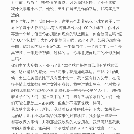
万年前，权当了那些野兽的食物。因为我跑不快，又不会爬树，
我什么事也干不了。他说，出生在当代是你的幸运。我确实是幸
运的。
时不时地，你可以自问一下，这里有个装着65亿小球的篮子，世
界上的每个人都在这里;有人随机取出另外100个小球来，你可以
再选一个球，但是你必须把你现有的球放回去，你会放回去吗?假
设100个小球里，大约5个是美国人吧，95个不是。如果你想留在
美国，你能选的就只有5个球。一半是男生，一半是女生，一半是
高智商，一半是低智商。这样的话，你愿意把你现在的小球放回
去吗?
你们中的大多数人不会为了那100个球而把你自己现有的球放回
去。这正是我的感受。一路走来，我是如此幸运。在我出生的时
候，出生在美国的比率只有五十比一。我幸运有好的父母。在很
多事情上我都得到幸运女神的眷顾。我幸运地出生在一个对我报
酬如此丰厚的市场经济里;那些和我一样是好公民的人们，那些领
着童子军的人们，整日教书的人们，养育幸福的家庭的人们，他
们可能在报酬上未必如我，但也并不需要像我一样呀。
我真的非常幸运，所以，我盼着我还能继续幸运下去。如果我幸
运的话，那个小球游戏给我带来的只有珍惜，我会做一些我一生
都喜欢做的事情，并和那些我欣赏的人交朋友。我只同那些我欣
赏的人做生意。如果同一个令我反胃的人合作能让我赚一个亿，