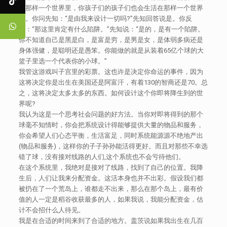
在那样一个世界里，你孩子们的孩子们也会生活在那样一个世界
里。你问先知：“是由我来设计一切吗?”先知回答说是。你反
问：“那这里肯定有什么陷阱。”先知说：“是的，是有一个陷阱。
你不知道自己是黑是白，是富是穷，是男是女，是体弱多病还是
身体强健，是聪明还是愚笨。你能做的就是从装着65亿个球的大
篮子里选一个代表你的小球。”
我管这游戏叫子宫里的彩票。这也许是决定你命运的事件，因为
这将决定你是出生在美国还是阿富汗，有着130的智商还是70。总
之，这将决定太多太多的东西。如何设计这个你即将降生到的世
界呢?
我认为这是一个思考社会问题的好方法。当你对即将得到的那个
球毫不知情时，你会把系统设计得能够提供大量的物品和服务，
你会希望人们心态平衡，生活富足，同时系统能源源不绝地产出
(物品和服务)，这样你的子子孙孙能活得更好。而且对那些不幸选
错了球，没有接对线路的人们,这个系统也不会亏待他们。
在这个系统里，我绝对是接对了线路，找到了自己的位置。我降
生后，人们让我来分配资金。这活本身也并不出彩。假设我们都
被扔在了一个荒岛上，谁都走不出来，那么在那个岛上，最有价
值的人一定是稻谷收获最多的人，如果我说，我能分配资金，估
计不会招什么人待见。
我是在合适的时间来到了合适的地方。盖茨说如果我出生在几百