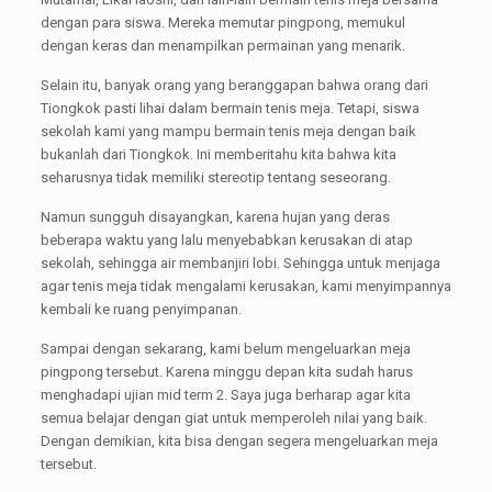
dengan para siswa. Mereka memutar pingpong, memukul
dengan keras dan menampilkan permainan yang menarik.
Selain itu, banyak orang yang beranggapan bahwa orang dari
Tiongkok pasti lihai dalam bermain tenis meja. Tetapi, siswa
sekolah kami yang mampu bermain tenis meja dengan baik
bukanlah dari Tiongkok. Ini memberitahu kita bahwa kita
seharusnya tidak memiliki stereotip tentang seseorang.
Namun sungguh disayangkan, karena hujan yang deras
beberapa waktu yang lalu menyebabkan kerusakan di atap
sekolah, sehingga air membanjiri lobi. Sehingga untuk menjaga
agar tenis meja tidak mengalami kerusakan, kami menyimpannya
kembali ke ruang penyimpanan.
Sampai dengan sekarang, kami belum mengeluarkan meja
pingpong tersebut. Karena minggu depan kita sudah harus
menghadapi ujian mid term 2. Saya juga berharap agar kita
semua belajar dengan giat untuk memperoleh nilai yang baik.
Dengan demikian, kita bisa dengan segera mengeluarkan meja
tersebut.