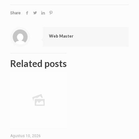
Share
Web Master
Related posts
Agustus 10, 2026