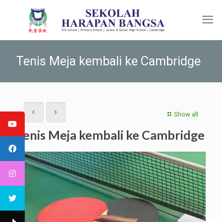
Tenis Meja kembali ke Cambridge
Show all
Tenis Meja kembali ke Cambridge