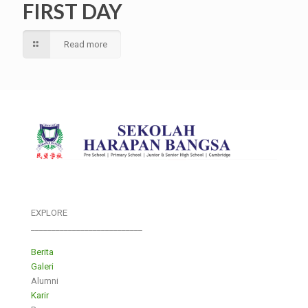
FIRST DAY
Read more
EXPLORE
___________________________
Berita
Galeri
Alumni
Karir