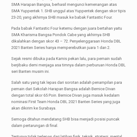
SMA Harapan Bangsa, berhasil mengunci kemenangan atas
SMA Yuppentek 1. SHB unggul atas Yuppentek dengan skor tipis
23-20, yang akhirnya SHB masuk ke babak Fantastic Four.
Pada babak Fantastic Four ketemu dengan juara bertahan yaitu
SMA Kharisma Bangsa Pondok Cabe yang akhirnya SHB
dikalahkan dengan skor 43 – 72. Penyelenggaraan Honda DBL
2021 Banten Series hanya memperebutkan juara 1 dan 2.
Sejak resmi dibuka pada Kamis pekan lalu, para pemain sudah
berjibaku demi menjaga asa timnya dalam perburuan Honda DBL
seri Banten musim ini.
Salah satu yang tak lepas dari sorotan adalah penampilan para
pemain dari Sekolah Harapan Bangsa adalah Bernice Divan
dengan total skor 65 Poin. Bernice Divan juga masuk kedalam
nominasi First Team Honda DBL 2021 Banten Series yang juga
akan dikirim ke Surabaya.
Semoga ditahun mendatang SHB bisa menjadi posisi puncak
dalam pertarungan di final.
Tentunya tidak terlepas dari latihan fisik, teknik, strategi, mental