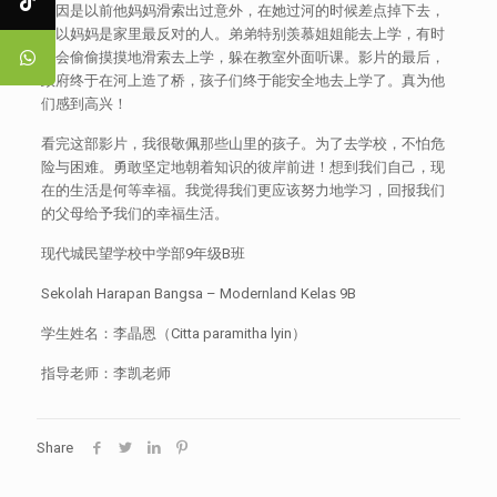
原因是以前他妈妈滑索出过意外，在她过河的时候差点掉下去，
所以妈妈是家里最反对的人。弟弟特别羡慕姐姐能去上学，有时
候会偷偷摸摸地滑索去上学，躲在教室外面听课。影片的最后，
政府终于在河上造了桥，孩子们终于能安全地去上学了。真为他
们感到高兴！
看完这部影片，我很敬佩那些山里的孩子。为了去学校，不怕危
险与困难。勇敢坚定地朝着知识的彼岸前进！想到我们自己，现
在的生活是何等幸福。我觉得我们更应该努力地学习，回报我们
的父母给予我们的幸福生活。
现代城民望学校中学部9年级B班
Sekolah Harapan Bangsa – Modernland Kelas 9B
学生姓名：李晶恩（Citta paramitha lyin）
指导老师：李凯老师
Share