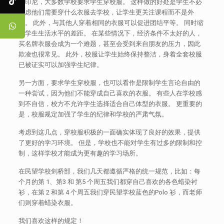
在印尼，大多数学校要求学生穿校服。 这样做的好处是学生不必
考虑他们需要穿什么衣服去学校，让学生更关注课程而不是外
表。 此外，与其他人穿着相同的衣服可以促进团结平等。 同时缩
小学生生活水平的差距。 在某些情况下，经济条件不太好的人，
买名牌衣服会成为一个难题，甚至会受到来自朋友的压力，因此
欺凌也很常见。 此外，校服让学生始终保持整洁，身着全套校服
已被证实可以加强学生纪律。
另一方面，要求学生穿校服，也可以看作是限制学生言论自由的
一种尝试，因为他们不能穿成自己喜欢的衣服。 有些人在学校感
到不自信，校方不允许学生选择适合自己体型的衣服。 更重要的
是，校服规定加强了学生的纪律和学校的严肃气氛。
考虑到这几点，穿校服积极的一面确实体现了良好的效果，提供
了更好的学习环境。 但是，学校也不能对学生有过多的限制和控
制，这样学校才能成为更有趣的学习场所。
在民望学校剑桥部，我们几天都遵循严格的统一规范，比如：每
个月的第 1、第3 和 第5 个周五我们都穿自己喜欢的各色蜡染衬
衫，在第 2 和第 4 个周五我们穿民望学校蓝色的Polo 衫，而老师
们则穿着蜡染衣服。
我们喜欢这样的规定！