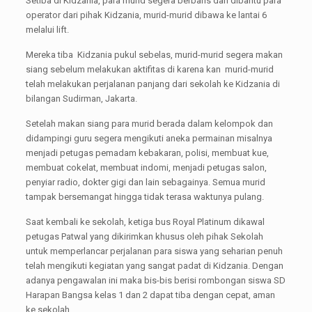
Setiba di Kidzania, para murid segera berbaris dan dibantu para
operator dari pihak Kidzania, murid-murid dibawa ke lantai 6
melalui lift.
Mereka tiba Kidzania pukul sebelas, murid-murid segera makan
siang sebelum melakukan aktifitas di karena kan murid-murid
telah melakukan perjalanan panjang dari sekolah ke Kidzania di
bilangan Sudirman, Jakarta.
Setelah makan siang para murid berada dalam kelompok dan
didampingi guru segera mengikuti aneka permainan misalnya
menjadi petugas pemadam kebakaran, polisi, membuat kue,
membuat cokelat, membuat indomi, menjadi petugas salon,
penyiar radio, dokter gigi dan lain sebagainya. Semua murid
tampak bersemangat hingga tidak terasa waktunya pulang.
Saat kembali ke sekolah, ketiga bus Royal Platinum dikawal
petugas Patwal yang dikirimkan khusus oleh pihak Sekolah
untuk memperlancar perjalanan para siswa yang seharian penuh
telah mengikuti kegiatan yang sangat padat di Kidzania. Dengan
adanya pengawalan ini maka bis-bis berisi rombongan siswa SD
Harapan Bangsa kelas 1 dan 2 dapat tiba dengan cepat, aman
ke sekolah.