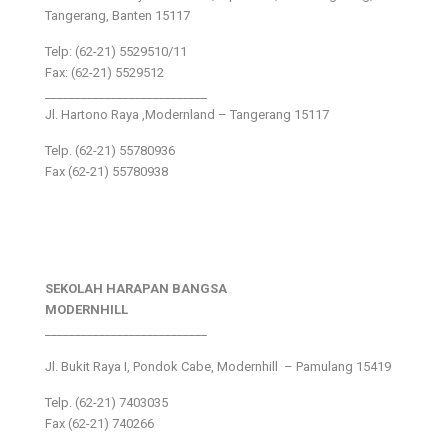
Tangerang, Banten 15117
Telp: (62-21) 5529510/11
Fax: (62-21) 5529512
___________________________
Jl. Hartono Raya ,Modernland – Tangerang 15117
Telp. (62-21) 55780936
Fax (62-21) 55780938
SEKOLAH HARAPAN BANGSA
MODERNHILL
___________________________
Jl. Bukit Raya I, Pondok Cabe, Modernhill – Pamulang 15419
Telp. (62-21) 7403035
Fax (62-21) 740266
___________________________