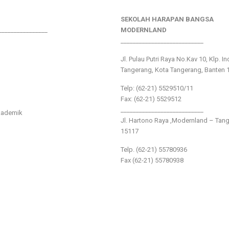
SEKOLAH HARAPAN BANGSA
________________
MODERNLAND
___________________________
Jl. Pulau Putri Raya No.Kav 10, Klp. I
Tangerang, Kota Tangerang, Banten 
Telp: (62-21) 5529510/11
Fax: (62-21) 5529512
___________________________
kademik
Jl. Hartono Raya ,Modernland – Tan
15117
Telp. (62-21) 55780936
Fax (62-21) 55780938