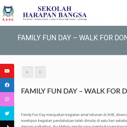
FAMILY FUN DAY – WALK FOR DO
FAMILY FUN DAY – WALK FOR
Family Fun Day merupakan kegiatan amal tahunan di SHB, diranc
meskipun kegiatan pendahuluan telah dimulai di satu hari sebe
dengan walkathon. Ibu Melany sendiri yang membuka kegiatan te