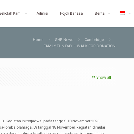
Sekolah Kami
Admisi
Pojok Bahasa
Berita
Home
SHB News
Cambridge
FAMILY FUN DAY – WALK FOR DONATION
Show all
. Kegiatan ini terjadwal pada tanggal 18 November 2023,
a-lomba olahraga. Di tanggal 18 November, kegiatan dimulai
ak ke daerah photo booth dan bazaar serta aneka permainan