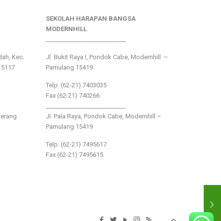
SEKOLAH HARAPAN BANGSA
MODERNHILL
___________________________
ndah, Kec.
Jl. Bukit Raya I, Pondok Cabe, Modernhill –
15117
Pamulang 15419
Telp. (62-21) 7403035
Fax (62-21) 740266
___________________________
gerang
Jl. Pala Raya, Pondok Cabe, Modernhill –
Pamulang 15419
Telp. (62-21) 7495617
Fax (62-21) 7495615