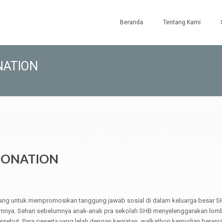
Beranda
Tentang Kami
NATION
 DONATION
ang untuk mempromosikan tanggung jawab sosial di dalam keluarga besar SHB
lumnya. Sehari sebelumnya anak-anak pra sekolah SHB menyelenggarakan lomb
rsebut. Para peserta yang lelah dengan kegiatan walkathon kemudian beranj