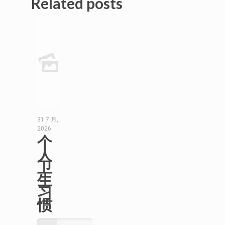
Related posts
31 7 月,
2026
个
人
卫
生
习
惯