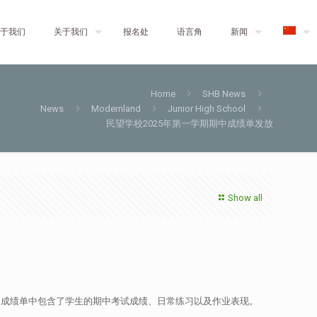
于我们
关于我们
报名处
语言角
新闻
Home
SHB News
News
Modernland
Junior High School
民望学校2025年第一学期期中成绩单发放
Show all
果。成绩单中包含了学生的期中考试成绩、日常练习以及作业表现。