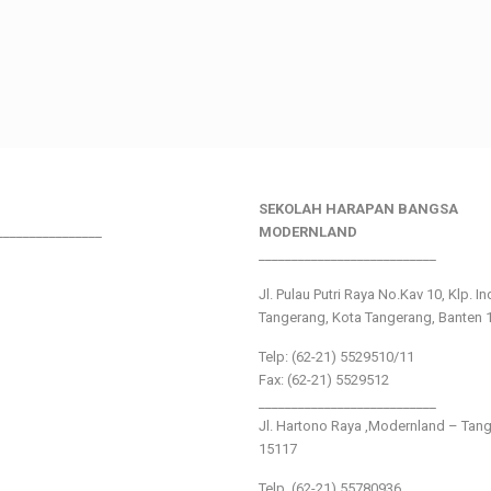
SEKOLAH HARAPAN BANGSA
________________
MODERNLAND
___________________________
Jl. Pulau Putri Raya No.Kav 10, Klp. I
Tangerang, Kota Tangerang, Banten 
Telp: (62-21) 5529510/11
Fax: (62-21) 5529512
___________________________
Jl. Hartono Raya ,Modernland – Tan
15117
Telp. (62-21) 55780936