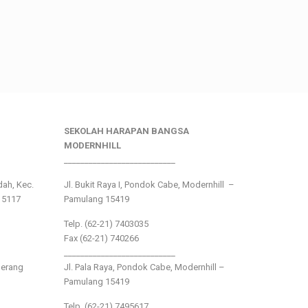
SEKOLAH HARAPAN BANGSA
MODERNHILL
___________________________
ndah, Kec.
Jl. Bukit Raya I, Pondok Cabe, Modernhill –
15117
Pamulang 15419
Telp. (62-21) 7403035
Fax (62-21) 740266
___________________________
gerang
Jl. Pala Raya, Pondok Cabe, Modernhill –
Pamulang 15419
Telp. (62-21) 7495617