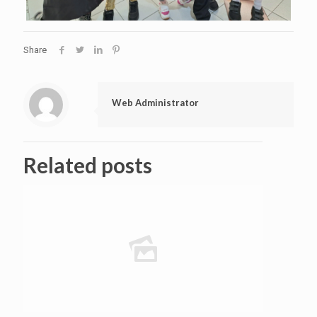
Share
Web Administrator
Related posts