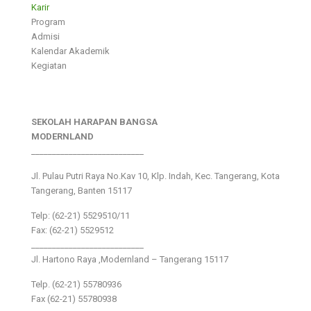
Karir
Program
Admisi
Kalendar Akademik
Kegiatan
SEKOLAH HARAPAN BANGSA
MODERNLAND
___________________________
Jl. Pulau Putri Raya No.Kav 10, Klp. Indah, Kec. Tangerang, Kota
Tangerang, Banten 15117
Telp: (62-21) 5529510/11
Fax: (62-21) 5529512
___________________________
Jl. Hartono Raya ,Modernland – Tangerang 15117
Telp. (62-21) 55780936
Fax (62-21) 55780938