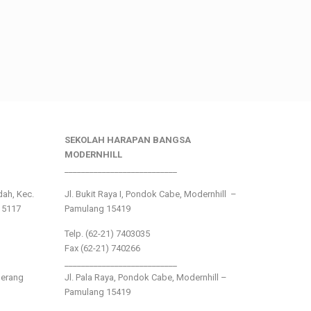
SEKOLAH HARAPAN BANGSA
MODERNHILL
___________________________
ndah, Kec.
Jl. Bukit Raya I, Pondok Cabe, Modernhill –
15117
Pamulang 15419
Telp. (62-21) 7403035
Fax (62-21) 740266
___________________________
gerang
Jl. Pala Raya, Pondok Cabe, Modernhill –
Pamulang 15419