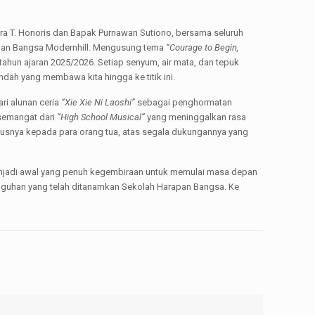
ra T. Honoris dan Bapak Purnawan Sutiono, bersama seluruh
apan Bangsa Modernhill. Mengusung tema
“Courage to Begin,
 tahun ajaran 2025/2026. Setiap senyum, air mata, dan tepuk
dah yang membawa kita hingga ke titik ini.
i alunan ceria
“Xie Xie Ni Laoshi”
sebagai penghormatan
semangat dari
“High School Musical”
yang meninggalkan rasa
ususnya kepada para orang tua, atas segala dukungannya yang
menjadi awal yang penuh kegembiraan untuk memulai masa depan
angguhan yang telah ditanamkan Sekolah Harapan Bangsa. Ke