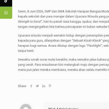
Senin, 8 Juni 2026, SMP dan SMA Sekolah Harapan Bangsa Modern
kepala sekolah dan para manajer dalam Upacara Wisuda yang 
Strength to Excel”
, hari itu penuh rasa bangga, syukur, dan menja
tangan mengingatkan kita bahwa pencapaian ini bukan sekadar te
Upacara wisuda menjadi semakin hidup dengan penampilan-pena
kepada para guru, dilanjutkan dengan
“Sebuah Kisah Klasik”
yang
harapan bagi semua. Acara ditutup dengan lagu
“Flashlight”
, se
tanpa henti.
Sewaktu sorak-sorai mulai berakhir, maka semakin jelas bahwa
yang cerah. Para wisudawan kini melangkah maju dengan percaya
mana pun jalan mereka membawa, mereka akan selalu memiliki ruma
Share