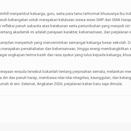
hill menyambut keluarga, guru, serta para tamu terhormat khususnya Ibu Ind
penuh kehangatan untuk merayakan kelulusan siswa-siswi SMP dan SMA Har
di refleksi penuh sukacita atas ketekunan serta pertumbuhan yang menjadi ciri
ntang akademik ini adalah perayaan karakter, kebersamaan, dan perjalanan in
mpilan menyentuh yang mencerminkan semangat keluarga besar sekolah. Dar
 merayakan persahabatan dan kebersamaan, hingga energi membangkitkan 
bagai ungkapan terima kasih dan rasa syukur yang tulus kepada keluarga, kh
 perayaan wisuda tersebut bukanlah tentang perpisahan semata, melainkan 
 diri dan penuh harap, membawa nilai-nilai integritas, keunggulan, dan ket
h di sini. Selamat, Angkatan 2026, perjalanan kalian baru saja dimulai.