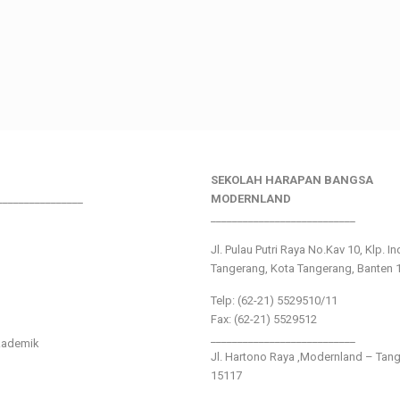
SEKOLAH HARAPAN BANGSA
________________
MODERNLAND
___________________________
Jl. Pulau Putri Raya No.Kav 10, Klp. I
Tangerang, Kota Tangerang, Banten 
Telp: (62-21) 5529510/11
Fax: (62-21) 5529512
___________________________
kademik
Jl. Hartono Raya ,Modernland – Tan
15117