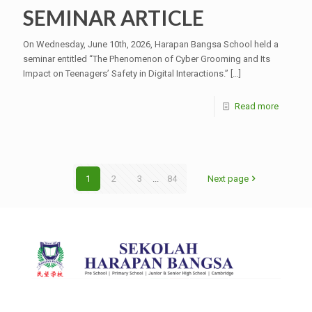
SEMINAR ARTICLE
On Wednesday, June 10th, 2026, Harapan Bangsa School held a
seminar entitled “The Phenomenon of Cyber Grooming and Its
Impact on Teenagers’ Safety in Digital Interactions.”
[…]
Read more
1
2
3
...
84
Next page