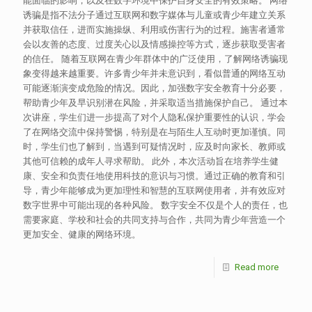
能面临的影响，以及在数字环境中保护自身安全的有效策略。 网络
诱骗是指不法分子通过互联网和数字媒体与儿童或青少年建立关系
并获取信任，进而实施操纵、利用或伤害行为的过程。施害者通常
会以友善的态度、过度关心以及情感操控等方式，逐步获取受害者
的信任。 随着互联网在青少年群体中的广泛使用，了解网络诱骗现
象变得越来越重要。许多青少年并未意识到，看似普通的网络互动
可能逐渐演变成危险的情况。因此，加强数字安全教育十分必要，
帮助青少年及早识别潜在风险，并采取适当措施保护自己。 通过本
次讲座，学生们进一步提高了对个人隐私保护重要性的认识，学会
了在网络交流中保持警惕，特别是在与陌生人互动时更加谨慎。同
时，学生们也了解到，当遇到可疑情况时，应及时向家长、教师或
其他可信赖的成年人寻求帮助。 此外，本次活动旨在培养学生健
康、安全和负责任地使用科技的意识与习惯。通过正确的教育和引
导，青少年能够成为更加理性和智慧的互联网使用者，并有效应对
数字世界中可能出现的各种风险。 数字安全不仅是个人的责任，也
需要家庭、学校和社会的共同支持与合作，共同为青少年营造一个
更加安全、健康的网络环境。
Read more