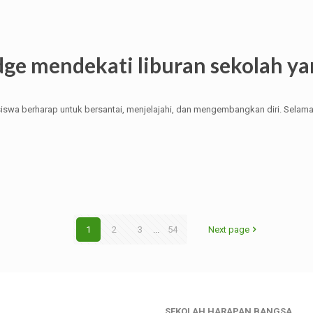
dge mendekati liburan sekolah y
a siswa berharap untuk bersantai, menjelajahi, dan mengembangkan diri. Sela
1
2
3
...
54
Next page
SEKOLAH HARAPAN BANGSA