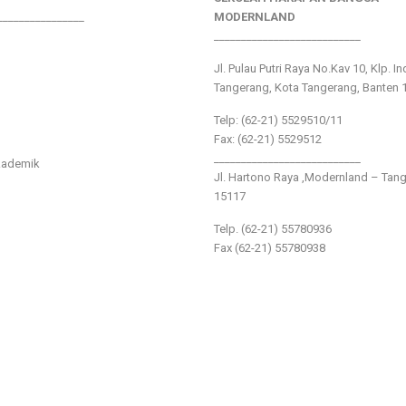
________________
MODERNLAND
___________________________
Jl. Pulau Putri Raya No.Kav 10, Klp. I
Tangerang, Kota Tangerang, Banten 
Telp: (62-21) 5529510/11
Fax: (62-21) 5529512
___________________________
kademik
Jl. Hartono Raya ,Modernland – Tan
15117
Telp. (62-21) 55780936
Fax (62-21) 55780938