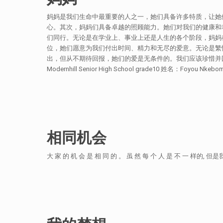
妈妈是我们生命中最重要的人之一，她们具备许多特质，让她
心。其次，妈妈们具备卓越的照顾能力。她们对我们的健康和
们同行。无论是在学业上、事业上还是人生的各个阶段，妈妈
位，她们愿意为我们付出时间、精力和无尽的爱意。无论是繁
出，但从不期待回报，她们的爱是无条件的。我们应该珍惜并
Modernhill Senior High School grade10 姓名：Foyou Nkebom 
相同机会
大 家 的 机 会 是 相 同 的 。 虽 然 每 个 人 是 不 一 样的