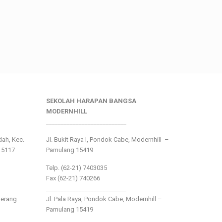
SEKOLAH HARAPAN BANGSA
MODERNHILL
___________________________
ndah, Kec.
Jl. Bukit Raya I, Pondok Cabe, Modernhill –
15117
Pamulang 15419
Telp. (62-21) 7403035
Fax (62-21) 740266
___________________________
gerang
Jl. Pala Raya, Pondok Cabe, Modernhill –
Pamulang 15419