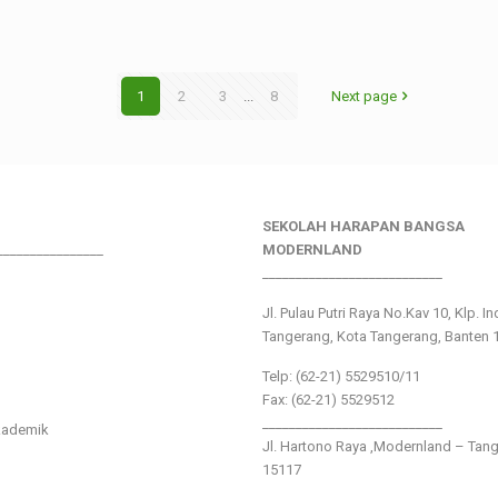
1
2
3
...
8
Next page
SEKOLAH HARAPAN BANGSA
________________
MODERNLAND
___________________________
Jl. Pulau Putri Raya No.Kav 10, Klp. I
Tangerang, Kota Tangerang, Banten 
Telp: (62-21) 5529510/11
Fax: (62-21) 5529512
___________________________
kademik
Jl. Hartono Raya ,Modernland – Tan
15117