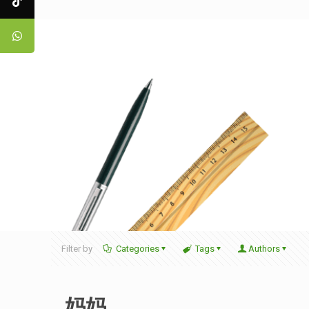
Filter by
Categories
Tags
Authors
妈妈