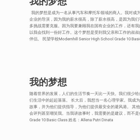
我的梦想
我的梦想是成为一名从事汽车和摩托车领域的商人。我对成为
企业的导演，因为我的薪水很高，除了薪水很高，是因为我们
多挑战需要克服。因为我要兼顾我在国有企业的工作，还有我
以我会找到一份好工作。这个梦想是受到我父亲和工作的叔叔
伴侣。 民望学校Modernhill Senior High School Grade 10 Basic
我的梦想
随着世界的发展，人们的生活节奏一天比一天快。我们很少给
们生活中的起起落落。 长大后，我想当一名心理学家。我成
故事，并为他们提供指导，为他们提供最安全的避风港。 其
会评判甚至嘲笑我。当我讲故事时，我需要的是建议，而不是伤人的批评
Grade 10 Basic Class 姓名：Allena Putri Dinata