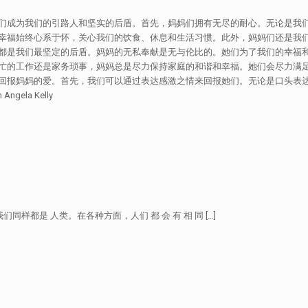
们成为我们的引路人和坚实的后盾。首先，妈妈们拥有无尽的耐心。无论是我
幸福始终心系于怀，关心我们的饮食、休息和生活习惯。此外，妈妈们还是我
都是我们最坚定的后盾。妈妈的无私奉献是无与伦比的。她们为了我们的幸福
忙的工作还是家务琐事，妈妈总是尽力保持家庭的和谐和幸福。她们会尽力满
回报妈妈的爱。首先，我们可以通过表达感激之情来回报她们。无论是口头表达
Angela Kelly
, 但是我们同样都是 人类。在各种方面，人们 都 会 有 相 同
[…]