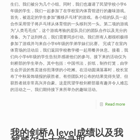
生们。我们被分为几个小组。同时，我们也邀请了民望学校小学6
年级的学生，我们一起参加了在学校室内体育馆进行的趣味游戏。
首先，被选定的学生参加“搬移乒乓球”的游戏。各小组的队员一起
合作采用管子将乒乓球从体育馆的一头移到另一头。第二项的游戏
为“人类毛毛虫”，这个游戏考验的是队员们的团队合作以及充分的
准备。为了达到终点，我们需要同步行动。我们所有人都很积极得
参加了游戏并与来自小学6年级的学弟学妹们比赛。 完成了在室内
体育场的活动后，我们返回学校教学楼一起用餐并休息。接着，我
们向小学6年级的学生告别并感谢他们的参与。接下来的活动仅为
剑桥部的学生举办。其中包括：中国书法，折纸，制作灯笼，由学
生会开设的售卖迷你煎薄饼的小吃摊。在活动圆满落幕时，校长宣
布了中秋装饰墙报的获胜者。有些团队对公布的结果觉得失望。但
获胜者就非常高兴并自豪。这是民望学校剑桥部最有趣并令人难忘
的活动之一。我们期待接下来所举办的趣味活动。
Read more
我的剑桥A level成绩以及我