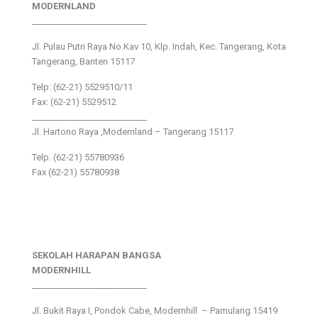
MODERNLAND
___________________________
Jl. Pulau Putri Raya No.Kav 10, Klp. Indah, Kec. Tangerang, Kota
Tangerang, Banten 15117
Telp: (62-21) 5529510/11
Fax: (62-21) 5529512
___________________________
Jl. Hartono Raya ,Modernland – Tangerang 15117
Telp. (62-21) 55780936
Fax (62-21) 55780938
SEKOLAH HARAPAN BANGSA
MODERNHILL
___________________________
Jl. Bukit Raya I, Pondok Cabe, Modernhill – Pamulang 15419