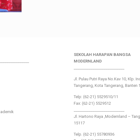
SEKOLAH HARAPAN BANGSA
________________
MODERNLAND
___________________________
Jl. Pulau Putri Raya No.Kav 10, Klp. I
Tangerang, Kota Tangerang, Banten 
Telp: (62-21) 5529510/11
Fax: (62-21) 5529512
___________________________
kademik
Jl. Hartono Raya ,Modernland – Tan
15117
Telp. (62-21) 55780936