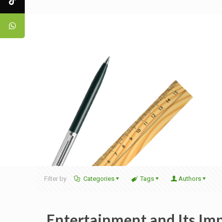
Filter by
Categories
Tags
Authors
Entertainment and Its Im