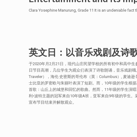
Clara Yosephine Manurung, Grade 11 It is an undeniable fact 
英文日：以音乐戏剧及诗
于2020年月2月21日，现代山庄民望学校的所有初中和高
日节目高潮，几位学生为观众们表演了诗歌朗诵，音乐戏剧哦。7年级的
Traveler），海伦·史密斯的哥伦布（英：Columbus）, 麦
士比亚的罗密欧与朱丽叶表演了短剧。而，10年级的学生根据J
首歌：山丘上的城堡和回忆的歌曲。然而，11年级的学生演唱
利•波特主题的冠军来自10年级A班，亚军来自9年级的学生
宣布节目结束并解散观众。