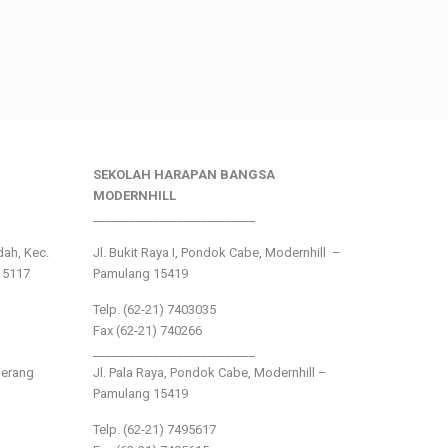
SEKOLAH HARAPAN BANGSA
MODERNHILL
___________________________
ndah, Kec.
Jl. Bukit Raya I, Pondok Cabe, Modernhill –
15117
Pamulang 15419
Telp. (62-21) 7403035
Fax (62-21) 740266
___________________________
gerang
Jl. Pala Raya, Pondok Cabe, Modernhill –
Pamulang 15419
Telp. (62-21) 7495617