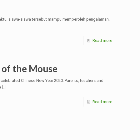
 waktu, siswa-siswa tersebut mampu memperoleh pengalaman,
Read more
 of the Mouse
 celebrated Chinese New Year 2020. Parents, teachers and
n
[…]
Read more