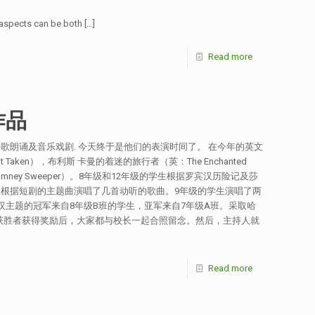
 aspects can be both
[…]
Read more
作品
歌朗诵及音乐戏剧. 今天终于是他们的表演时间了。 在今年的英文
en），布利斯 卡曼的着迷的旅行者（英：The Enchanted
Chimney Sweeper）。8年级和12年级的学生根据罗宾汉历险记及莎
学生根据短剧的主题曲演唱了几首动听的歌曲。9年级的学生演唱了两
汉主题的冠军来自8年级B班的学生，亚军来自7年级A班。采取哈
的获胜者获得奖励后，大家都与校长一起合照留念。然后，主持人就
Read more