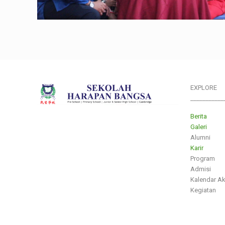
EXPLORE
___________
Berita
Galeri
Alumni
Karir
Program
Admisi
Kalendar A
Kegiatan