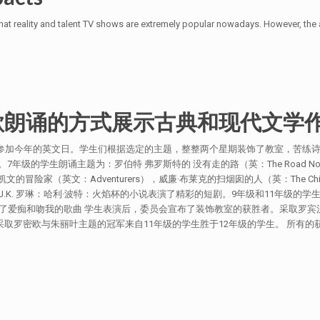
that reality and talent TV shows are extremely popular nowadays. However, the
歌朗诵的方式展示古典和现代文学
中生参加今年的英文日。学生们根据选定的主题，整整两个星期装饰了教室，苦练诗
学生朗诵主题为：罗伯特 弗罗斯特的 没有走的路（英：The Road Not Tak
迪逊·凯文的冒险家（英文：Adventurers），威廉·布莱克的扫烟囱的人（英：The 
.K. 罗琳：哈利·波特：火焰杯的小说表演了精彩的短剧。9年级和11年级的
了爱痴和吻我的歌曲 学生表演后，委员会宣布了装饰教室的获胜者。采取罗宾
。采取罗密欧与朱丽叶主题的冠军来自11年级的学生胜于12年级的学生。 所有