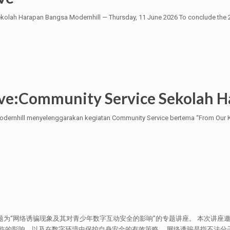
kolah Harapan Bangsa Modernhill — Thursday, 11 June 2026 To conclude the
ove:Community Service Sekolah H
dernhill menyelenggarakan kegiatan Community Service bertema “From Our Ki
主题为“网络诱骗现象及其对青少年数字互动安全的影响”的专题讲座。 本次讲
临的影响，以及在数字环境中保护自身安全的有效策略。 网络诱骗是指不法分