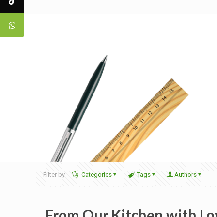
Filter by
Categories
Tags
Authors
From Our Kitchen with Lo