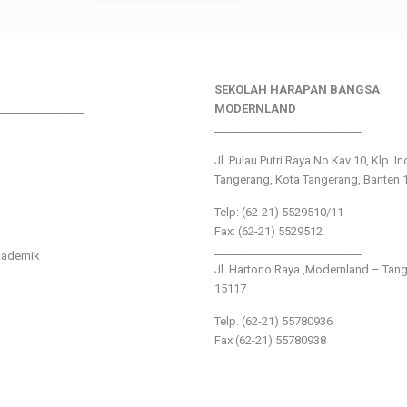
SEKOLAH HARAPAN BANGSA
________________
MODERNLAND
___________________________
Jl. Pulau Putri Raya No.Kav 10, Klp. I
Tangerang, Kota Tangerang, Banten 
Telp: (62-21) 5529510/11
Fax: (62-21) 5529512
___________________________
kademik
Jl. Hartono Raya ,Modernland – Tan
15117
Telp. (62-21) 55780936
Fax (62-21) 55780938