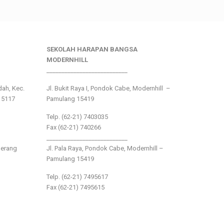
SEKOLAH HARAPAN BANGSA
MODERNHILL
___________________________
ndah, Kec.
Jl. Bukit Raya I, Pondok Cabe, Modernhill –
15117
Pamulang 15419
Telp. (62-21) 7403035
Fax (62-21) 740266
___________________________
gerang
Jl. Pala Raya, Pondok Cabe, Modernhill –
Pamulang 15419
Telp. (62-21) 7495617
Fax (62-21) 7495615