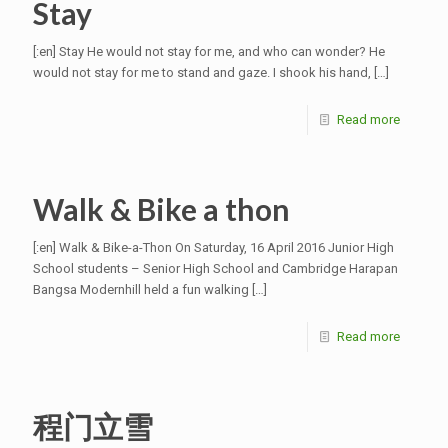
Stay
[:en] Stay He would not stay for me, and who can wonder? He
would not stay for me to stand and gaze. I shook his hand,
[…]
Read more
Walk & Bike a thon
[:en] Walk & Bike-a-Thon On Saturday, 16 April 2016 Junior High
School students – Senior High School and Cambridge Harapan
Bangsa Modernhill held a fun walking
[…]
Read more
程门立雪