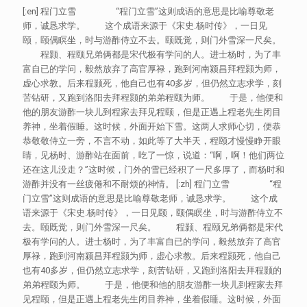
[:en] 程门立雪 “程门立雪”这则成语的意思是比喻尊敬老
师，诚恳求学。 这个成语来源于《宋史.杨时传》，一日见
颐，颐偶瞑坐，时与游酢侍立不去。颐既觉，则门外雪深一尺矣。
程颢、程颐兄弟俩都是宋代极有学问的人。进士杨时，为了丰
富自已的学问，毅然放弃了高官厚禄，跑到河南颍昌拜程颢为师，
虚心求教。后来程颢死，他自己也有40多岁，但仍然立志求学，刻
苦钻研，又跑到洛阳去拜程颢的弟弟程颐为师。 于是，他便和
他的朋友游酢一块儿到程家去拜见程颐，但是正遇上程老先生闭目
养神，坐着假睡。这时候，外面开始下雪。这两人求师心切，便恭
恭敬敬侍立一旁，不言不动，如此等了大半天，程颐才慢慢睁开眼
睛，见杨时、游酢站在面前，吃了一惊，说道：“啊，啊！他们两位
还在这儿没走？”这时候，门外的雪已经积了一尺多厚了，而杨时和
游酢并没有一丝疲倦和不耐烦的神情。 [:zh] 程门立雪 “程
门立雪”这则成语的意思是比喻尊敬老师，诚恳求学。 这个成
语来源于《宋史.杨时传》，一日见颐，颐偶瞑坐，时与游酢侍立不
去。颐既觉，则门外雪深一尺矣。 程颢、程颐兄弟俩都是宋代
极有学问的人。进士杨时，为了丰富自已的学问，毅然放弃了高官
厚禄，跑到河南颍昌拜程颢为师，虚心求教。后来程颢死，他自己
也有40多岁，但仍然立志求学，刻苦钻研，又跑到洛阳去拜程颢的
弟弟程颐为师。 于是，他便和他的朋友游酢一块儿到程家去拜
见程颐，但是正遇上程老先生闭目养神，坐着假睡。这时候，外面