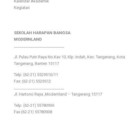
Kalendar Akademik
Kegiatan
SEKOLAH HARAPAN BANGSA
MODERNLAND
___________________________
Jl. Pulau Putri Raya No.Kav 10, Klp. Indah, Kec. Tangerang, Kota
Tangerang, Banten 15117
Telp: (62-21) 5529510/11
Fax: (62-21) 5529512
___________________________
Jl. Hartono Raya ,Modernland – Tangerang 15117
Telp. (62-21) 55780936
Fax (62-21) 55780938