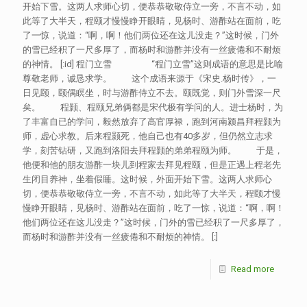
开始下雪。这两人求师心切，便恭恭敬敬侍立一旁，不言不动，如
此等了大半天，程颐才慢慢睁开眼睛，见杨时、游酢站在面前，吃
了一惊，说道：“啊，啊！他们两位还在这儿没走？”这时候，门外
的雪已经积了一尺多厚了，而杨时和游酢并没有一丝疲倦和不耐烦
的神情。 [:id] 程门立雪 “程门立雪”这则成语的意思是比喻
尊敬老师，诚恳求学。 这个成语来源于《宋史.杨时传》，一
日见颐，颐偶瞑坐，时与游酢侍立不去。颐既觉，则门外雪深一尺
矣。 程颢、程颐兄弟俩都是宋代极有学问的人。进士杨时，为
了丰富自已的学问，毅然放弃了高官厚禄，跑到河南颍昌拜程颢为
师，虚心求教。后来程颢死，他自己也有40多岁，但仍然立志求
学，刻苦钻研，又跑到洛阳去拜程颢的弟弟程颐为师。 于是，
他便和他的朋友游酢一块儿到程家去拜见程颐，但是正遇上程老先
生闭目养神，坐着假睡。这时候，外面开始下雪。这两人求师心
切，便恭恭敬敬侍立一旁，不言不动，如此等了大半天，程颐才慢
慢睁开眼睛，见杨时、游酢站在面前，吃了一惊，说道：“啊，啊！
他们两位还在这儿没走？”这时候，门外的雪已经积了一尺多厚了，
而杨时和游酢并没有一丝疲倦和不耐烦的神情。 [:]
Read more