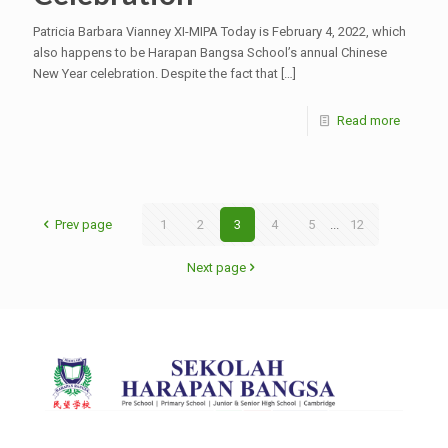
Patricia Barbara Vianney XI-MIPA Today is February 4, 2022, which
also happens to be Harapan Bangsa School’s annual Chinese
New Year celebration. Despite the fact that
[…]
Read more
Prev page
1
2
3
4
5
...
12
Next page