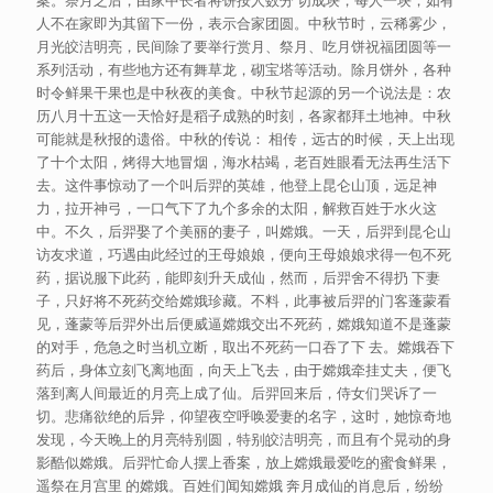
案。 祭月之后，由家中长者将饼按人数分 切成块，每人一块，如有
人不在家即为其留下一份，表示合家团圆。中秋节时，云稀雾少，
月光皎洁明亮，民间除了要举行赏月、祭月、吃月饼祝福团圆等一
系列活动，有些地方还有舞草龙，砌宝塔等活动。 除月饼外，各种
时令鲜果干果也是中秋夜的美食。中秋节起源的另一个说法是：农
历八月十五这一天恰好是稻子成熟的时刻，各家都拜土地神。 中秋
可能就是秋报的遗俗。中秋的传说： 相传，远古的时候，天上出现
了十个太阳，烤得大地冒烟，海水枯竭，老百姓眼看无法再生活下
去。这件事惊动了一个叫后羿的英雄，他登上昆仑山顶，远足神
力，拉开神弓，一口气下了九个多余的太阳，解救百姓于水火这
中。 不久，后羿娶了个美丽的妻子，叫嫦娥。一天，后羿到昆仑山
访友求道，巧遇由此经过的王母娘娘，便向王母娘娘求得一包不死
药，据说服下此药，能即刻升天成仙，然而，后羿舍不得扔 下妻
子，只好将不死药交给嫦娥珍藏。 不料，此事被后羿的门客蓬蒙看
见，蓬蒙等后羿外出后便威逼嫦娥交出不死药，嫦娥知道不是蓬蒙
的对手，危急之时当机立断，取出不死药一口吞了下 去。嫦娥吞下
药后，身体立刻飞离地面，向天上飞去，由于嫦娥牵挂丈夫，便飞
落到离人间最近的月亮上成了仙。 后羿回来后，侍女们哭诉了一
切。悲痛欲绝的后异，仰望夜空呼唤爱妻的名字，这时，她惊奇地
发现，今天晚上的月亮特别圆，特别皎洁明亮，而且有个晃动的身
影酷似嫦娥。 后羿忙命人摆上香案，放上嫦娥最爱吃的蜜食鲜果，
遥祭在月宫里 的嫦娥。百姓们闻知嫦娥 奔月成仙的肖息后，纷纷