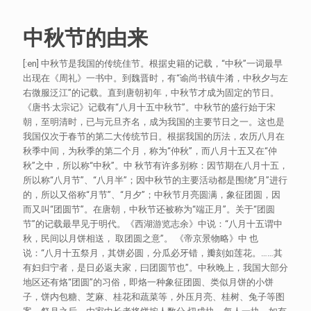
中秋节的由来
[:en] 中秋节是我国的传统佳节。根据史籍的记载，“中秋”一词最早
出现在《周礼》一书中。到魏晋时，有“谕尚书镇牛淆，中秋夕与左
右微服泛江”的记载。 直到唐朝初年，中秋节才成为固定的节日。
《唐书·太宗记》记载有“八月十五中秋节”。中秋节的盛行始于宋
朝，至明清时，已与元旦齐名，成为我国的主要节日之一。 这也是
我国仅次于春节的第二大传统节日。根据我国的历法，农历八月在
秋季中间，为秋季的第二个月，称为“仲秋”，而八月十五又在“仲
秋”之中，所以称“中秋”。 中 秋节有许多别称：因节期在八月十五，
所以称“八月节”、“八月半”；因中秋节的主要活动都是围绕“月”进行
的，所以又俗称“月节”、“月夕”；中秋节月亮圆满，象征团圆，因
而又叫“团圆节”。在唐朝，中秋节还被称为“端正月”。关于“团圆
节”的记载最早见于明代。 《西湖游览志余》中说：“八月十五谓中
秋，民间以月饼相送， 取团圆之意”。 《帝京景物略》中 也
说：“八月十五祭月，其饼必圆，分瓜必牙错，瓣刻如莲花。……其
有妇归宁者，是日必返夫家，曰团圆节也”。中秋晚上，我国大部分
地区还有烙“团圆”的习俗，即烙一种象征团圆、类似月饼的小饼
子，饼内包糖、芝麻、桂花和蔬菜等，外压月亮、桂树、兔子等图