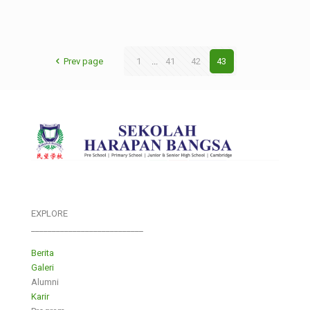
Prev page
1
...
41
42
43
EXPLORE
___________________________
Berita
Galeri
Alumni
Karir