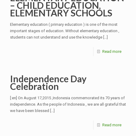
– CHILD EDUCATION,
ELEMENTARY SCHOOLS
Elementary education ( primary education ) is one of the most
important stages of education. Without elementary education ,
students can not understand and use the knowledge
[…]
Read more
Independence Day
Celebration
[:en] On August 17,2015 ,Indonesia commemorated its 70 years of
independence. As the people of Indonesia , we are all grateful that
we have been blessed
[…]
Read more