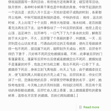
饼祝福团圆等一系列活动，有些地方还有舞草龙，砌宝塔等活动。
除月饼外，各种时令鲜果干果也是中秋夜的美食。中秋节起源的另
一个说法是：农历八月十五这一天恰好是稻子成熟的时刻，各家都
拜土地神。 中秋可能就是秋报的遗俗。中秋的传说： 相传，远古的
时候，天上出现了十个太阳，烤得大地冒烟，海水枯竭，老百姓眼
看无法再生活下去。这件事惊动了一个叫后羿的英雄，他登上昆仑
山顶，远足神力，拉开神弓，一口气下了九个多余的太阳，解救百
姓于水火这中。 不久，后羿娶了个美丽的妻子，叫嫦娥。一天，后
羿到昆仑山访友求道，巧遇由此经过的王母娘娘，便向王母娘娘求
得一包不死药，据说服下此药，能即刻升天成仙，然而，后羿舍不
得扔 下妻子，只好将不死药交给嫦娥珍藏。 不料，此事被后羿的门
客蓬蒙看见，蓬蒙等后羿外出后便威逼嫦娥交出不死药，嫦娥知道
不是蓬蒙的对手，危急之时当机立断，取出不死药一口吞了下 去。
嫦娥吞下药后，身体立刻飞离地面，向天上飞去，由于嫦娥牵挂丈
夫，便飞落到离人间最近的月亮上成了仙。 后羿回来后，侍女们哭
诉了一切。悲痛欲绝的后异，仰望夜空呼唤爱妻的名字，这时，她
惊奇地发现，今天晚上的月亮特别圆，特别皎洁明亮，而且有个晃
动的身影酷似嫦娥。 后羿忙命人摆上香案，放上嫦娥最爱吃的蜜食
鲜果，遥祭在月宫里 的嫦娥。百姓们闻知嫦娥
[…]
Read more