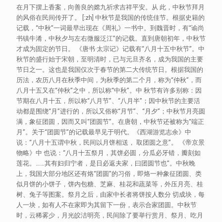
在月下摆上香案，向善良的嫦九祈求吉祥平安。从 此，中秋节拜月
的风俗在民间传开了。 [:zh] 中秋节是我国的传统佳节。根据史籍的
记载，“中秋”一词最早出现在《周礼》一书中。到魏晋时，有“谕尚
书镇牛淆，中秋夕与左右微服泛江”的记载。 直到唐朝初年，中秋节
才成为固定的节日。 《唐书·太宗记》记载有“八月十五中秋节”。中
秋节的盛行始于宋朝，至明清时，已与元旦齐名，成为我国的主要
节日之一。 这也是我国仅次于春节的第二大传统节日。根据我国的
历法，农历八月在秋季中间，为秋季的第二个月，称为“仲秋”，而
八月十五又在“仲秋”之中，所以称“中秋”。 中 秋节有许多别称：因
节期在八月十五，所以称“八月节”、“八月半”；因中秋节的主要活
动都是围绕“月”进行的，所以又俗称“月节”、“月夕”；中秋节月亮圆
满，象征团圆，因而又叫“团圆节”。在唐朝，中秋节还被称为“端正
月”。关于“团圆节”的记载最早见于明代。 《西湖游览志余》中
说：“八月十五谓中秋，民间以月饼相送， 取团圆之意”。 《帝京景
物略》中 也说：“八月十五祭月，其饼必圆，分瓜必牙错，瓣刻如
莲花。……其有妇归宁者，是日必返夫家，曰团圆节也”。中秋晚
上，我国大部分地区还有烙“团圆”的习俗，即烙一种象征团圆、类
似月饼的小饼子，饼内包糖、芝麻、桂花和蔬菜等，外压月亮、桂
树、兔子等图案。 祭月之后，由家中长者将饼按人数分 切成块，每
人一块，如有人不在家即为其留下一份，表示合家团圆。中秋节
时，云稀雾少，月光皎洁明亮，民间除了要举行赏月、祭月、吃月