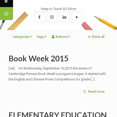
Keep in Touch & Follow
Categories
Tags
Authors
Show all
Book Week 2015
[:en] On Wednesday, September 16,2015 the series of
Cambridge Primary Book Week’s programs began. It started with
the English and Chinese Poem Competitions for grade
[…]
Read more
ELEMENTARY EDUCATION