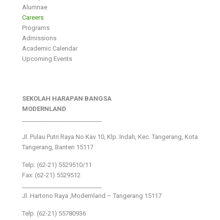
Alumnae
Careers
Programs
Admissions
Academic Calendar
Upcoming Events
SEKOLAH HARAPAN BANGSA
MODERNLAND
___________________________
Jl. Pulau Putri Raya No.Kav 10, Klp. Indah, Kec. Tangerang, Kota
Tangerang, Banten 15117
Telp: (62-21) 5529510/11
Fax: (62-21) 5529512
___________________________
Jl. Hartono Raya ,Modernland – Tangerang 15117
Telp. (62-21) 55780936