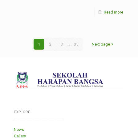
Read more
1
2
3
...
35
Next page
EXPLORE
___________________________
News
Gallery