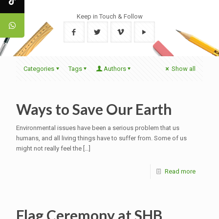
Keep in Touch & Follow
Categories
Tags
Authors
Show all
Ways to Save Our Earth
Environmental issues have been a serious problem that us
humans, and all living things have to suffer from. Some of us
might not really feel the
[…]
Read more
Flag Ceremony at SHB