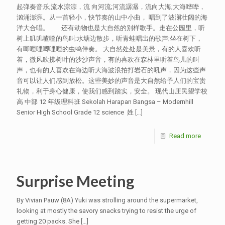
起弹奏音乐;流水淙淙，流 向河流;河流潺潺，流向大海;大海哗哗，
汹涌澎湃。从一首轻小，快节奏的山中小曲， 唱到了波澜壮阔的海
洋大合唱。 还有动物也是大自然的别样歌手。走在公园里，听
树上叽叽喳喳的鸟叫;水塘边散步，听青蛙唱出的歌声;坐在树下，
有唧哩哩唧哩哩的虫鸣伴奏。 大自然处处是美景，有的人喜欢听
着，微风吹拂树叶的沙沙声音，有的喜欢在森林里听着鸟儿的叫
声，也有的人喜欢在海边听大海波浪拍打岩石的吼声，因为这些声
音可以让人们感到放松。这些美妙的声音是大自然给予人们的宝贵
礼物，利于身心健康，使我们感到踏实，安全。 现代山庄民望学校
高 中部 12 年级理科班 Sekolah Harapan Bangsa – Modernhill
Senior High School Grade 12 science 姓
[…]
Read more
Surprise Meeting
By Vivian Pauw (8A) Yuki was strolling around the supermarket,
looking at mostly the savory snacks trying to resist the urge of
getting 20 packs. She
[…]