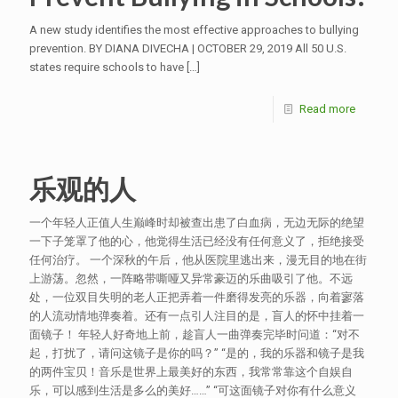
A new study identifies the most effective approaches to bullying
prevention. BY DIANA DIVECHA | OCTOBER 29, 2019 All 50 U.S.
states require schools to have
[…]
Read more
乐观的人
一个年轻人正值人生巅峰时却被查出患了白血病，无边无际的绝望
一下子笼罩了他的心，他觉得生活已经没有任何意义了，拒绝接受
任何治疗。 一个深秋的午后，他从医院里逃出来，漫无目的地在街
上游荡。忽然，一阵略带嘶哑又异常豪迈的乐曲吸引了他。不远
处，一位双目失明的老人正把弄着一件磨得发亮的乐器，向着寥落
的人流动情地弹奏着。还有一点引人注目的是，盲人的怀中挂着一
面镜子！ 年轻人好奇地上前，趁盲人一曲弹奏完毕时问道：“对不
起，打扰了，请问这镜子是你的吗？” “是的，我的乐器和镜子是我
的两件宝贝！音乐是世界上最美好的东西，我常常靠这个自娱自
乐，可以感到生活是多么的美好……” “可这面镜子对你有什么意义