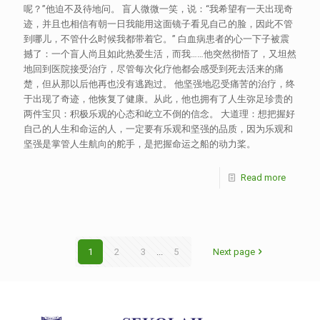
呢？”他迫不及待地问。 盲人微微一笑，说：“我希望有一天出现奇
迹，并且也相信有朝一日我能用这面镜子看见自己的脸，因此不管
到哪儿，不管什么时候我都带着它。” 白血病患者的心一下子被震
撼了：一个盲人尚且如此热爱生活，而我……他突然彻悟了，又坦然
地回到医院接受治疗，尽管每次化疗他都会感受到死去活来的痛
楚，但从那以后他再也没有逃跑过。 他坚强地忍受痛苦的治疗，终
于出现了奇迹，他恢复了健康。从此，他也拥有了人生弥足珍贵的
两件宝贝：积极乐观的心态和屹立不倒的信念。 大道理：想把握好
自己的人生和命运的人，一定要有乐观和坚强的品质，因为乐观和
坚强是掌管人生航向的舵手，是把握命运之船的动力桨。
Read more
1
2
3
...
5
Next page