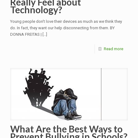
Really Feel about
Technology?
Young people don't love their devices as much as we think they
do. In fact, they want our help disconnecting from them. BY
DONNA FREITAS |
[…]
Read more
What Are the Best Ways to
Prevent Bullying in Schools?