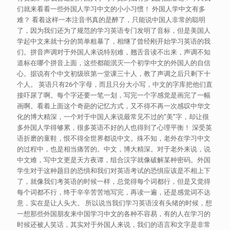
们就来看看一些外国人学习中文的小小习惯！ 外国人学中文有多
难？ 看着这样一本注音书真的是醉了，只能说中国人非常的聪明
了，因为我们还为了规范的学习英语专门发明了音标，但是美国人
学起中文来就十分的简单粗暴了，相继了曾经刚开始学习英语的我
们。拼音声调对于外国人来说特别难，翘舌音读不出来，声调不知
道标在哪个拼音上面，这些都能泯灭一个初学中文的外国人的自信
心。据说有个中文初级班第一堂课三十人，教了声调之后只剩下十
个人。 英语只有26个字母，而且只分大小写，中文的字库把他们直
接吓尿了啊。每个字还要一笔一划，写完一个字感觉是画完了一幅
画啊。看着上面这个奇葩的记忆方式，又不得不再一次感叹中华文
化的博大精深，一个对于中国人来说最常见不过的“美”字，却让很
多外国人学得够累，很多英语不好的人也得到了心理平衡！ 深受英
语折磨的童鞋，恨不得全世界都说中文。殊不知，老外在学习中文
的过程中，也是相当痛苦的。中文，博大精深。对于老外来说，说
中文难，写中文更是天方夜谭，组合汉字就像破解某种密码。外国
学生对于这种题目的恐惧和我们对英语考试的恐惧应该是不相上下
了，就像我们考英语的时候一样，总觉得每个词都行，但是又觉得
每个词都不行，终于辛辛苦苦地写完，再读一遍，还是感觉词不达
意，实在是让人头大。 所以说当我们学习英语没有头绪的时候，想
一想那些外国朋友来中国学习中文的各种不容易，有的人在学习的
时候还被人笑话，其实对于外国人来说，我们的语言和文字是非常