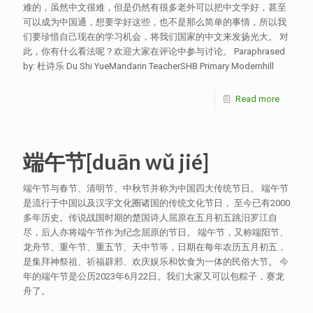
难的，虽然中文很难，但是仍然有很多老外可以把中文学好，甚至
可以成为中国通，想要学好这些，也不是那么简单的事情，所以我
们要珍惜自己现在的学习机会，将我们国家的中文来发扬光大。 对
此，你有什么看法呢？欢迎大家在评论中参与讨论。 Paraphrased
by: 杜诗乐 Du Shi YueMandarin TeacherSHB Primary Modernhill
Read more
端午节[duān wǔ jié]
端午节与春节、清明节、中秋节并称为中国四大传统节日。 端午节
是流行于中国以及汉字文化圈诸国的传统文化节日， 至今已有2000
多年历史。传说战国时期的楚国诗人屈原在五月初五跳汨罗江自
尽，后人亦将端午节作为纪念屈原的节日。 端午节，又称端阳节、
龙舟节、重午节、重五节、天中节等，日期在每年农历五月初五，
是集拜神祭祖、祈福辟邪、欢庆娱乐和饮食为一体的民俗大节。 今
年的端午节是公历2023年6月22日。我们大家又可以包粽子，赛龙
舟了。