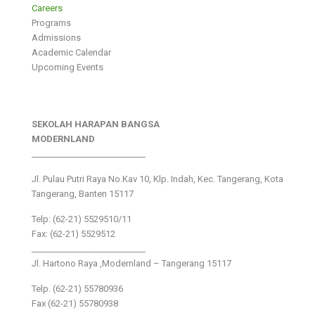
Careers
Programs
Admissions
Academic Calendar
Upcoming Events
SEKOLAH HARAPAN BANGSA
MODERNLAND
___________________________
Jl. Pulau Putri Raya No.Kav 10, Klp. Indah, Kec. Tangerang, Kota
Tangerang, Banten 15117
Telp: (62-21) 5529510/11
Fax: (62-21) 5529512
___________________________
Jl. Hartono Raya ,Modernland – Tangerang 15117
Telp. (62-21) 55780936
Fax (62-21) 55780938