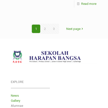
Read more
1
2
3
Next page
EXPLORE
___________________________
News
Gallery
Alumnae