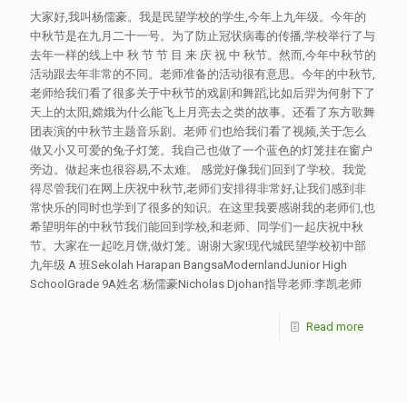
大家好,我叫杨儒豪。我是民望学校的学生,今年上九年级。今年的
中秋节是在九月二十一号。为了防止冠状病毒的传播,学校举行了与
去年一样的线上中 秋 节 节 目 来 庆 祝 中 秋节。然而,今年中秋节的
活动跟去年非常的不同。老师准备的活动很有意思。今年的中秋节,
老师给我们看了很多关于中秋节的戏剧和舞蹈,比如后羿为何射下了
天上的太阳,嫦娥为什么能飞上月亮去之类的故事。还看了东方歌舞
团表演的中秋节主题音乐剧。老师 们也给我们看了视频,关于怎么
做又小又可爱的兔子灯笼。我自己也做了一个蓝色的灯笼挂在窗户
旁边。做起来也很容易,不太难。 感觉好像我们回到了学校。我觉
得尽管我们在网上庆祝中秋节,老师们安排得非常好,让我们感到非
常快乐的同时也学到了很多的知识。在这里我要感谢我的老师们,也
希望明年的中秋节我们能回到学校,和老师、同学们一起庆祝中秋
节。大家在一起吃月饼,做灯笼。谢谢大家!现代城民望学校初中部
九年级 A 班Sekolah Harapan BangsaModernlandJunior High
SchoolGrade 9A姓名:杨儒豪Nicholas Djohan指导老师:李凯老师
Read more